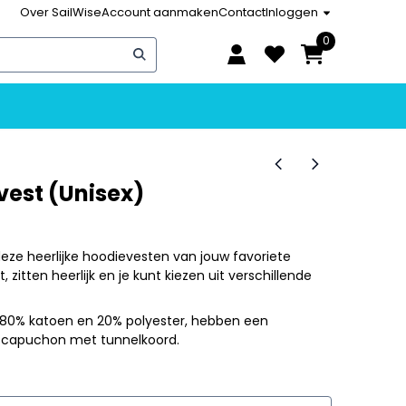
Over SailWise
Account aanmaken
Contact
Inloggen
0
vest (Unisex)
deze heerlijke hoodievesten van jouw favoriete
t, zitten heerlijk en je kunt kiezen uit verschillende
 80% katoen en 20% polyester, hebben een
en capuchon met tunnelkoord.