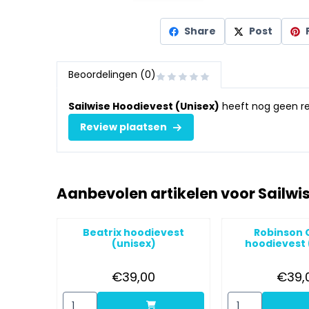
Share
Post
Beoordelingen (0)
Sailwise Hoodievest (Unisex)
heeft nog geen re
Review plaatsen
Aanbevolen artikelen voor
Sailwi
Beatrix hoodievest
Robinson 
(unisex)
hoodievest 
Prijs: 39,00
Pr
€39,00
€39,
Aantal kiezen voor Beatrix hoodievest (unisex)
Aantal kiezen vo