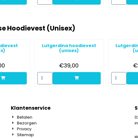
se Hoodievest (Unisex)
odievest
Lutgerdina hoodievest
Lutgerdi
ex)
(unisex)
(u
ijs: 39,00
Prijs: 39,00
00
€39,00
€
isex)
or Beatrix hoodievest (unisex)
Aantal kiezen voor Lutgerdina hoodievest (uni
Aantal kieze
Klantenservice
S
Betalen
0
Bezorgen
i
Privacy
Sitemap
I