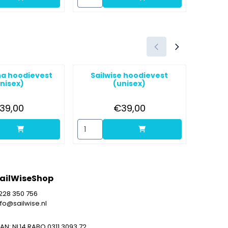
na hoodievest
Sailwise hoodievest
Bea
nisex)
(unisex)
Prijs: 39,00
Prijs: 39,00
39,00
€39,00
sex)
n voor Lutgerdina hoodievest (unisex)
Aantal kiezen voor Sailwise hoodievest (un
Aantal k
ailWiseShop
228 350 756
nfo@sailwise.nl
BAN: NL14 RABO 0311 3093 72