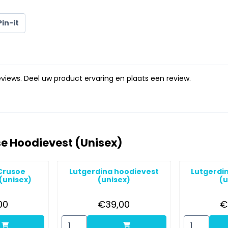
Pin-it
views. Deel uw product ervaring en plaats een review.
se Hoodievest (Unisex)
Crusoe
Lutgerdina hoodievest
Lutgerdi
(unisex)
(unisex)
(u
ijs: 39,00
Prijs: 39,00
00
€39,00
€
or Robinson Crusoe hoodievest (unisex)
Aantal kiezen voor Lutgerdina hoodievest (uni
Aantal kieze