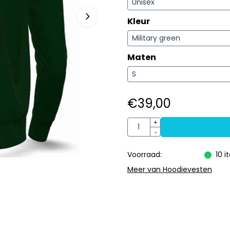
Kleur
Maten
€
39,00
Aantal
+
-
Voorraad:
10
i
Meer van Hoodievesten