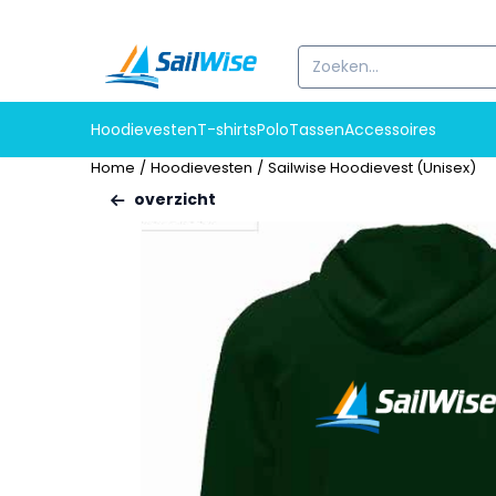
Cookievoorkeuren zijn beschikbaar. Kies instellingen of sta alle c
Zoeken
Hoodievesten
T-shirts
Polo
Tassen
Accessoires
Home
/
Hoodievesten
/
Sailwise Hoodievest (Unisex)
overzicht