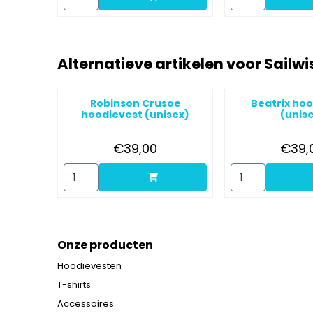
Alternatieve artikelen voor
Sailwi
Robinson Crusoe
Beatrix ho
hoodievest (unisex)
(unis
Prijs: 39,00
Pr
€39,00
€39,
Aantal kiezen voor Robinson Crusoe hoodievest (un
Aantal kiezen vo
Onze producten
Hoodievesten
T-shirts
Accessoires