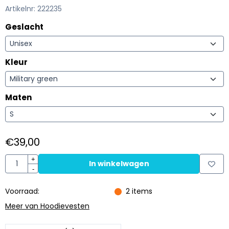
Artikelnr:
222235
Geslacht
Kleur
Maten
€
39,00
Aantal
+
In winkelwagen
-
Voorraad:
2
items
Meer van Hoodievesten