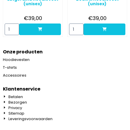
(unisex)
(unisex)
Prijs: 39,00
Prijs: 39,00
€39,00
€39,00
Aantal kiezen voor Lutgerdina hoodievest (unisex)
Aantal kiezen voor Beatrix hoo
Onze producten
Hoodievesten
T-shirts
Accessoires
Klantenservice
Betalen
Bezorgen
Privacy
Sitemap
Leveringsvoorwaarden