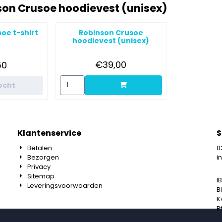
on Crusoe hoodievest (unisex)
oe t-shirt
Robinson Crusoe
hoodievest (unisex)
Prijs: 39,00
js: 17,50
€39,00
50
Aantal kiezen voor Robinson Crusoe hoodievest
ocht
Klantenservice
S
Betalen
0
Bezorgen
i
Privacy
Sitemap
I
Leveringsvoorwaarden
B
K
B