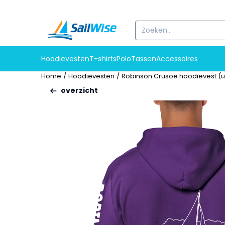
Cookievoorkeuren zijn beschikbaar. Kies instellingen of sta alle c
Zoeken
Hoodievesten
T-shirts
Polo
Tassen
Accessoires
Home
/
Hoodievesten
/
Robinson Crusoe hoodievest (u
overzicht