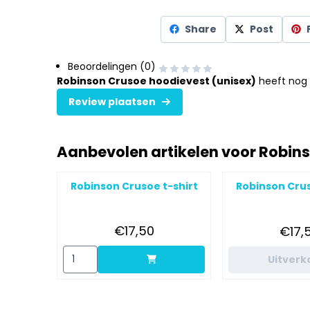
Share
Post
Beoordelingen (0)
Robinson Crusoe hoodievest (unisex)
heeft nog 
Review plaatsen
Aanbevolen artikelen voor
Robins
Robinson Crusoe t-shirt
Robinson Crus
Prijs: 17,50
Pri
€17,50
€17,
Aantal kiezen voor Robinson Crusoe t-shirt
Uitverk