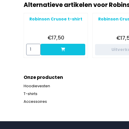
Alternatieve artikelen voor
Robins
Robinson Crusoe t-shirt
Robinson Crus
Prijs: 17,50
Pri
€17,50
€17,
Aantal kiezen voor Robinson Crusoe t-shirt
Uitverk
Onze producten
Hoodievesten
T-shirts
Accessoires