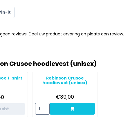
Pin-it
geen reviews. Deel uw product ervaring en plaats een review.
on Crusoe hoodievest (unisex)
oe t-shirt
Robinson Crusoe
hoodievest (unisex)
Prijs: 39,00
js: 17,50
€39,00
50
Aantal kiezen voor Robinson Crusoe hoodievest
ocht