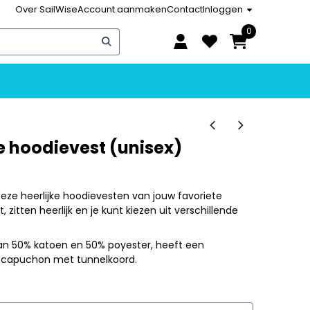
Over SailWise
Account aanmaken
Contact
Inloggen
0
 hoodievest (unisex)
deze heerlijke hoodievesten van jouw favoriete
t, zitten heerlijk en je kunt kiezen uit verschillende
an 50% katoen en 50% poyester, heeft een
en capuchon met tunnelkoord.