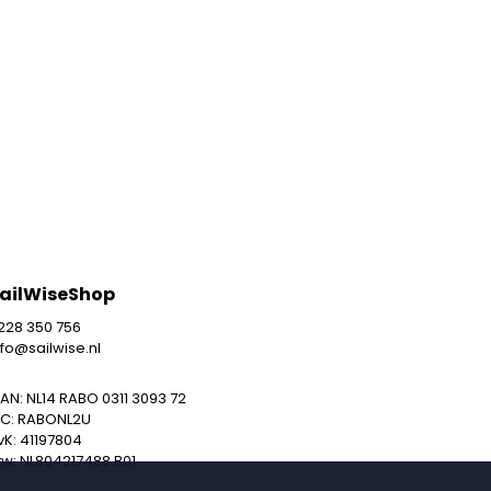
 (unisex)
ailWiseShop
228 350 756
nfo@sailwise.nl
BAN: NL14 RABO 0311 3093 72
IC: RABONL2U
vK: 41197804
tw: NL804217488.B01