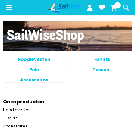
Cookievoorkeuren zijn beschikbaar. Kies instellingen of sta alle c
0
Hoodievesten
T-shirts
Polo
Tassen
Accessoires
Onze producten
Hoodievesten
T-shirts
Accessoires