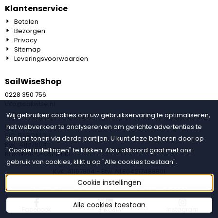
Klantenservice
Betalen
Bezorgen
Privacy
Sitemap
Leveringsvoorwaarden
SailWiseShop
0228 350 756
info@sailwise.nl
Wij gebruiken cookies om uw gebruikservaring te optimaliseren,
IBAN: NL14 RABO 0311 3093 72
het webverkeer te analyseren en om gerichte advertenties te
BIC: RABONL2U
kunnen tonen via derde partijen. U kunt deze beheren door op
KvK: 41197804
"Cookie instellingen" te klikken. Als u akkoord gaat met ons
Btw: NL804217488.B01
gebruik van cookies, klikt u op "Alle cookies toestaan".
KvK: 41197804 - Btw: NL804217488B01
Cookie instellingen
SailWiseShop is de webshop van SailWise © 2026
Alle cookies toestaan
Facebook
Linkedin
Instagram