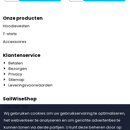
Onze producten
Hoodievesten
T-shirts
Accessoires
Klantenservice
Betalen
Bezorgen
Privacy
Sitemap
Leveringsvoorwaarden
SailWiseShop
0228 350 756
info@sailwise.nl
Wij gebruiken cookies om uw gebruikservaring te optimaliseren,
het webverkeer te analyseren en om gerichte advertenties te
IBAN: NL14 RABO 0311 3093 72
kunnen tonen via derde partijen. U kunt deze beheren door op