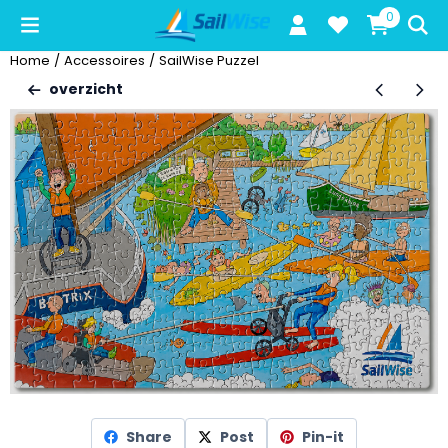
Cookievoorkeuren zijn beschikbaar. Kies instellingen of sta alle c
0
Home
/
Accessoires
/
SailWise Puzzel
overzicht
Share
Post
Pin-it