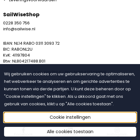
SailWiseShop
0228 350 756
info@sailwise.nl
IBAN: NL14 RABO 0311 3093 72
BIC: RABONL2U
KvK: 41197804
Btw: NL804217488.B01
KvK: 41197804 - Btw: NL804217488B01
Wij gebruiken cookies om uw gebruikservaring te optimaliseren,
het webverkeer te analyseren en om gerichte advertenties te
SailWiseShop is de webshop van SailWise © 2026
kunnen tonen via derde partijen. U kunt deze beheren door op
"Cookie instellingen" te klikken. Als u akkoord gaat met ons
gebruik van cookies, klikt u op "Alle cookies toestaan".
Cookie instellingen
Alle cookies toestaan
Facebook
Linkedin
Instagram