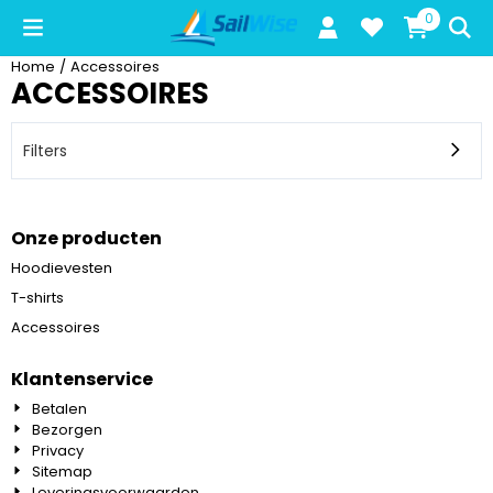
Cookievoorkeuren zijn beschikbaar. Kies instellingen of sta alle c
0
Home
/
Accessoires
ACCESSOIRES
Filters
Onze producten
Hoodievesten
T-shirts
Accessoires
Klantenservice
Betalen
Bezorgen
Privacy
Sitemap
Leveringsvoorwaarden